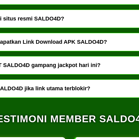
di situs resmi SALDO4D?
dapatkan Link Download APK SALDO4D?
T SALDO4D gampang jackpot hari ini?
ALDO4D jika link utama terblokir?
ESTIMONI MEMBER SALDO