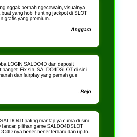
 nggak pernah ngecewain, visualnya
 buat yang hobi hunting jackpot di SLOT
 grafis yang premium.
- Anggara
 coba LOGIN SALDO4D dan deposit
t banget. Fix sih, SALDO4DSLOT di sini
manah dan fairplay yang pernah gue
- Bejo
ALDO4D paling mantap ya cuma di sini.
lancar, pilihan game SALDO4DSLOT
DO4D nya bener-bener terbaru dan up-to-