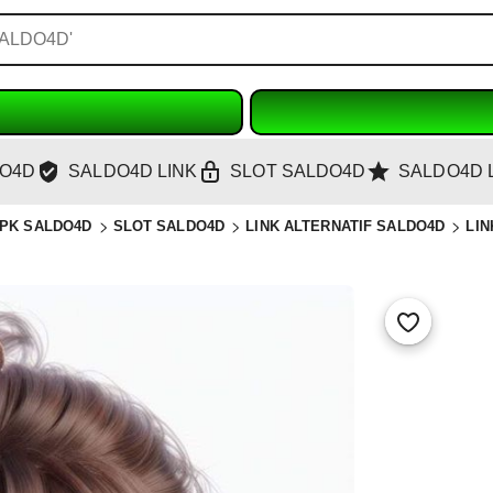
O4D
SALDO4D LINK
SLOT SALDO4D
SALDO4D 
PK SALDO4D
SLOT SALDO4D
LINK ALTERNATIF SALDO4D
LIN