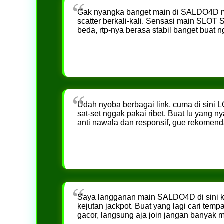
Gak nyangka banget main di SALDO4D m
scatter berkali-kali. Sensasi main SLO
beda, rtp-nya berasa stabil banget buat 
Udah nyoba berbagai link, cuma di sin
sat-set nggak pakai ribet. Buat lu yang
anti nawala dan responsif, gue rekomendas
Saya langganan main SALDO4D di sini k
kejutan jackpot. Buat yang lagi cari te
gacor, langsung aja join jangan banyak mi