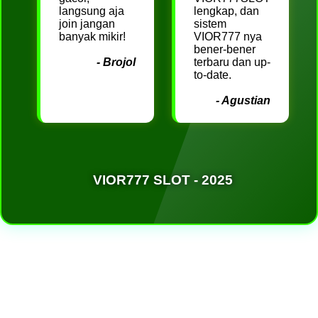
langsung aja
lengkap, dan
join jangan
sistem
banyak mikir!
VIOR777 nya
bener-bener
- Brojol
terbaru dan up-
to-date.
- Agustian
VIOR777 SLOT - 2025