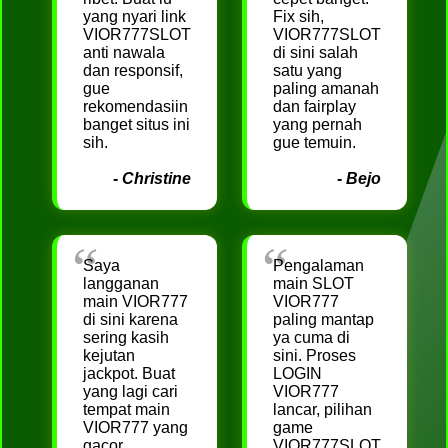
yang nyari link
Fix sih,
VIOR777SLOT
VIOR777SLOT
anti nawala
di sini salah
dan responsif,
satu yang
gue
paling amanah
rekomendasiin
dan fairplay
banget situs ini
yang pernah
sih.
gue temuin.
- Christine
- Bejo
Saya
Pengalaman
langganan
main SLOT
main VIOR777
VIOR777
di sini karena
paling mantap
sering kasih
ya cuma di
kejutan
sini. Proses
jackpot. Buat
LOGIN
yang lagi cari
VIOR777
tempat main
lancar, pilihan
VIOR777 yang
game
gacor,
VIOR777SLOT