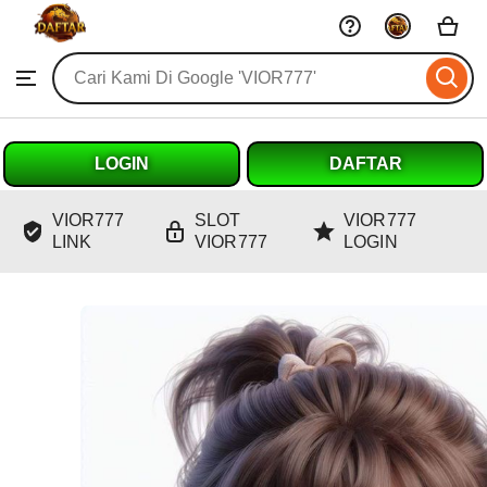
logo
VIOR777
Skip
to
Search
Browse
ontent
for
items
or
shops
LOGIN
DAFTAR
VIOR777
SLOT
VIOR777
LINK
VIOR777
LOGIN