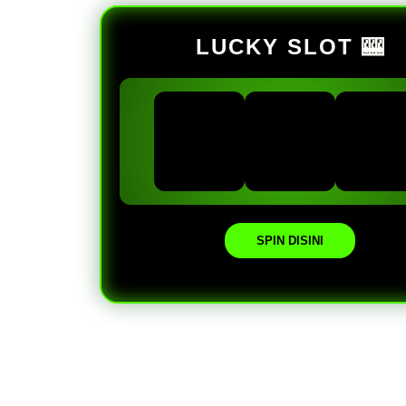
LUCKY SLOT 🎰
SPIN DISINI